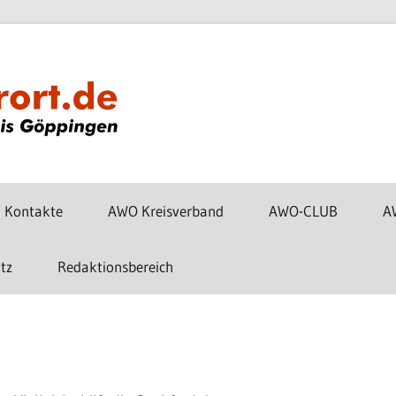
www.awo-
gp-
vorort.de
Kontakte
AWO Kreisverband
AWO-CLUB
A
tz
Redaktionsbereich