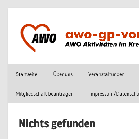
Zum
Inhalt
springen
AWO
vor
Startseite
Über uns
Veranstaltungen
Ort
im
Kreis
Mitgliedschaft beantragen
Impressum/Datenschu
Göppingen
Nichts gefunden