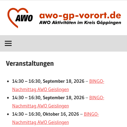
Zum
Inhalt
springen
AWO
www.awo-
vor
Ort
gp-
im
Veranstaltungen
Kreis
vorort.de
Göppingen
14:30
–
16:30
,
September 18, 2026
–
BINGO-
Nachmittag AWO Geislingen
14:30
–
16:30
,
September 18, 2026
–
BINGO-
Nachmittag AWO Geislingen
14:30
–
16:30
,
Oktober 16, 2026
–
BINGO-
Nachmittag AWO Geislingen