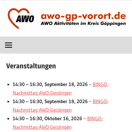
Zum
Inhalt
springen
AWO
www.awo-
vor
Ort
gp-
im
Veranstaltungen
Kreis
vorort.de
Göppingen
14:30
–
16:30
,
September 18, 2026
–
BINGO-
Nachmittag AWO Geislingen
14:30
–
16:30
,
September 18, 2026
–
BINGO-
Nachmittag AWO Geislingen
14:30
–
16:30
,
Oktober 16, 2026
–
BINGO-
Nachmittag AWO Geislingen