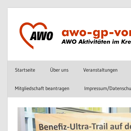
Zum
Inhalt
springen
AWO
vor
Startseite
Über uns
Veranstaltungen
Ort
im
Kreis
Mitgliedschaft beantragen
Impressum/Datenschu
Göppingen