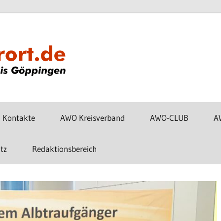
www.awo-
gp-
vorort.de
Kontakte
AWO Kreisverband
AWO-CLUB
A
tz
Redaktionsbereich