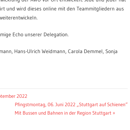
ürt und wird dieses online mit den Teammitgliedern aus
eiterentwickeln.
mmige Echo unserer Delegation.
ttmann, Hans-Ulrich Weidmann, Carola Demmel, Sonja
eptember 2022
Nächster
Pfingstmontag, 06. Juni 2022 „Stuttgart auf Schienen“
Beitrag:
Mit Bussen und Bahnen in der Region Stuttgart