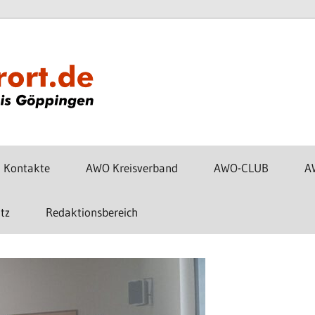
www.awo-
gp-
vorort.de
Kontakte
AWO Kreisverband
AWO-CLUB
A
tz
Redaktionsbereich