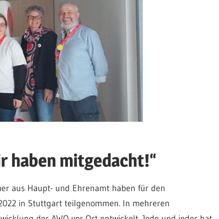
r haben mitgedacht!“
er aus Haupt- und Ehrenamt haben für den
022 in Stuttgart teilgenommen. In mehreren
wicklung der AWO vor Ort entwickelt. Jede und jeder hat