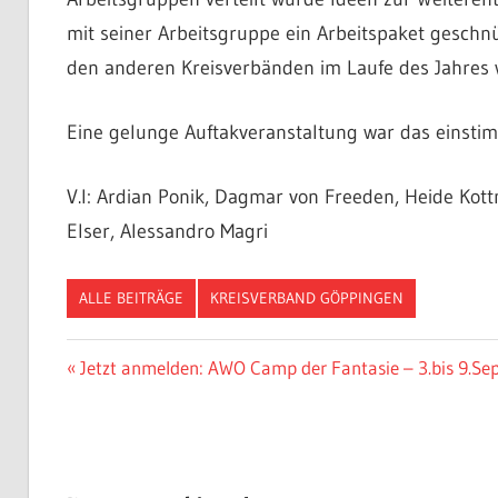
mit seiner Arbeitsgruppe ein Arbeitspaket geschn
den anderen Kreisverbänden im Laufe des Jahres w
Eine gelunge Auftakveranstaltung war das einsti
V.l: Ardian Ponik, Dagmar von Freeden, Heide Ko
Elser, Alessandro Magri
ALLE BEITRÄGE
KREISVERBAND GÖPPINGEN
Beitragsnavigation
Vorheriger
Jetzt anmelden: AWO Camp der Fantasie – 3.bis 9.S
Beitrag: