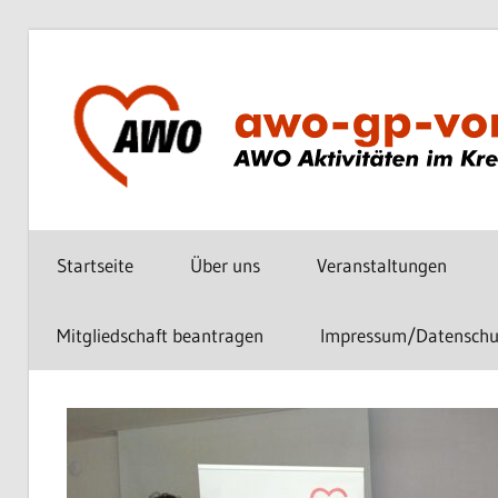
Zum
Inhalt
springen
AWO
vor
Startseite
Über uns
Veranstaltungen
Ort
im
Kreis
Mitgliedschaft beantragen
Impressum/Datenschu
Göppingen