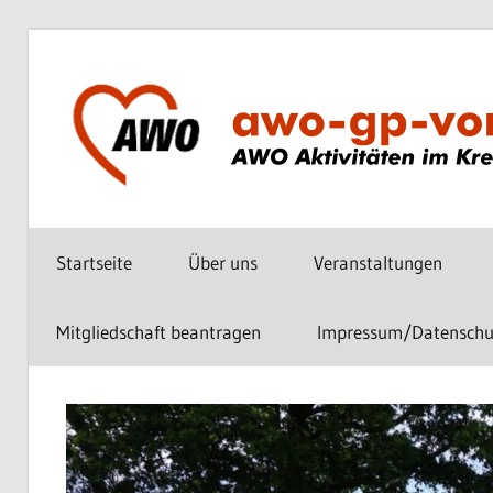
Zum
Inhalt
springen
AWO
vor
Startseite
Über uns
Veranstaltungen
Ort
im
Kreis
Mitgliedschaft beantragen
Impressum/Datenschu
Göppingen