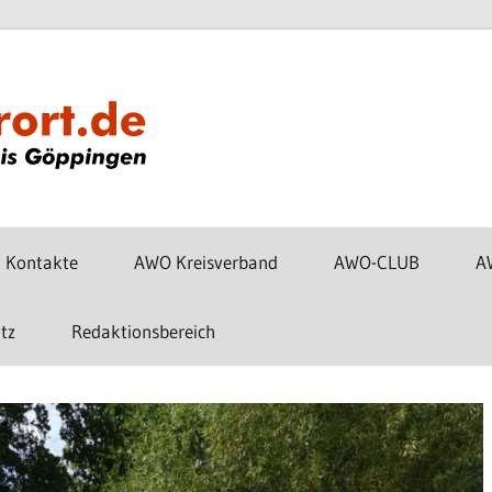
www.awo-
gp-
vorort.de
Kontakte
AWO Kreisverband
AWO-CLUB
A
tz
Redaktionsbereich