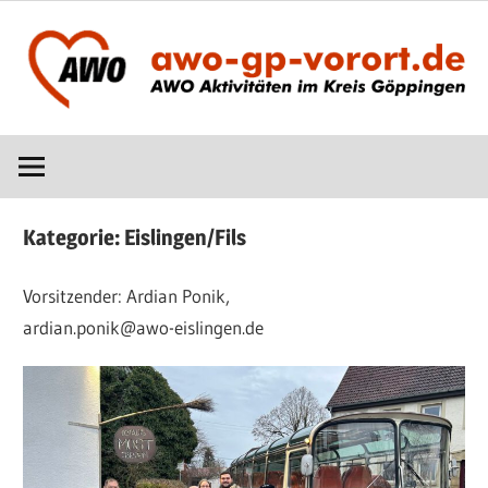
Zum
Inhalt
springen
AWO
www.awo-
vor
Ort
gp-
im
Kategorie:
Eislingen/Fils
Kreis
vorort.de
Göppingen
Vorsitzender: Ardian Ponik,
ardian.ponik@awo-eislingen.de