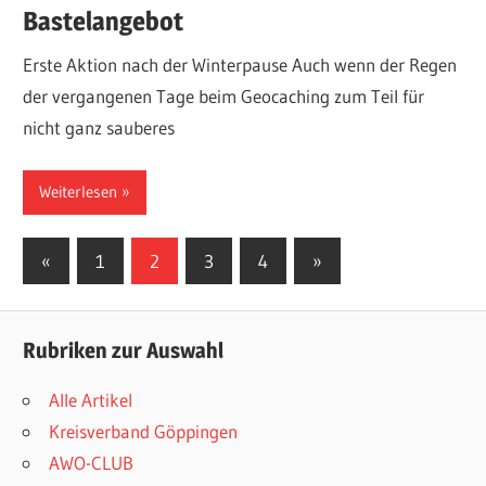
Bastelangebot
Erste Aktion nach der Winterpause Auch wenn der Regen
der vergangenen Tage beim Geocaching zum Teil für
nicht ganz sauberes
Weiterlesen
Seitennummerierung
Vorherige
Nächste
«
1
2
3
4
»
Beiträge
Beiträge
der
Beiträge
Rubriken zur Auswahl
Alle Artikel
Kreisverband Göppingen
AWO-CLUB